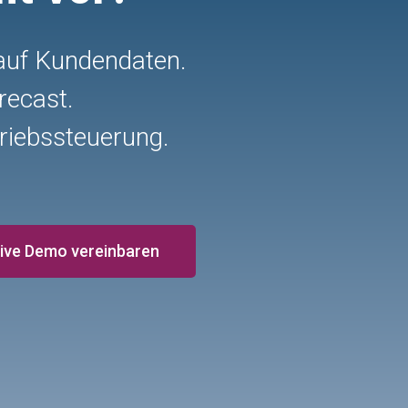
 auf Kundendaten.
recast.
riebssteuerung.
Live Demo vereinbaren