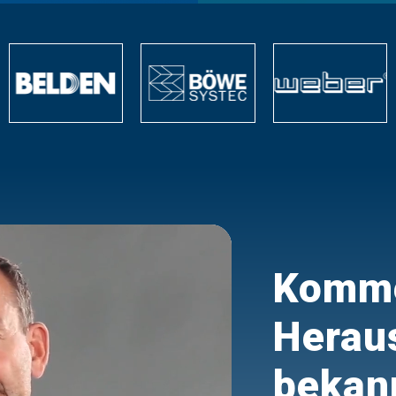
Komme
Herau
bekan